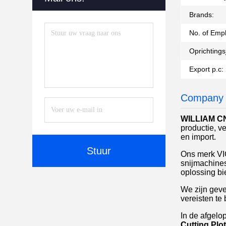
Brands:
No. of Emp
Oprichtings
Export p.c:
Company 
WILLIAM 
productie, v
en import.
Stuur
Ons merk VIC
snijmachines
oplossing bie
We zijn geve
vereisten te
In de afgelo
Cutting Plot