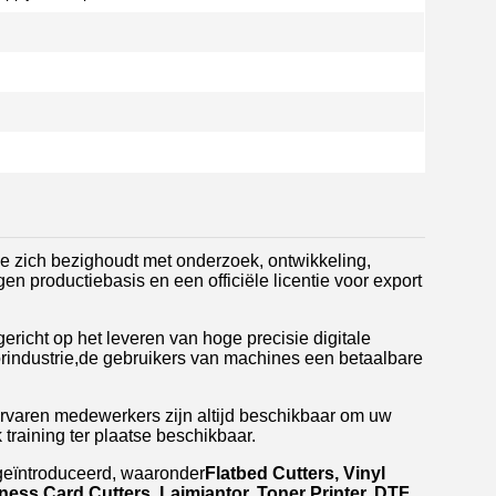
ie zich bezighoudt met onderzoek, ontwikkeling,
n productiebasis en een officiële licentie voor export
ericht op het leveren van hoge precisie digitale
orindustrie,de gebruikers van machines een betaalbare
ervaren medewerkers zijn altijd beschikbaar om uw
 training ter plaatse beschikbaar.
 geïntroduceerd, waaronder
Flatbed Cutters, Vinyl
siness Card Cutters, Laimiantor, Toner Printer, DTF