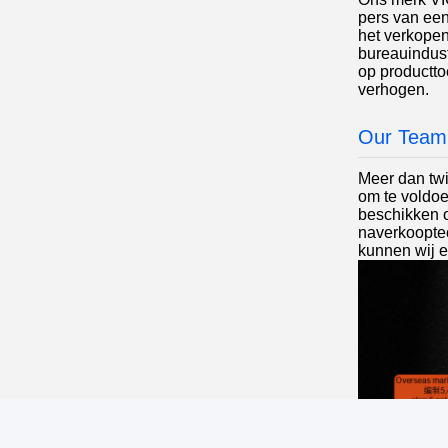
pers van een
het verkopen
bureauindust
op productto
verhogen.
Our Team
Meer dan twi
om te voldoe
beschikken o
naverkooptec
kunnen wij e