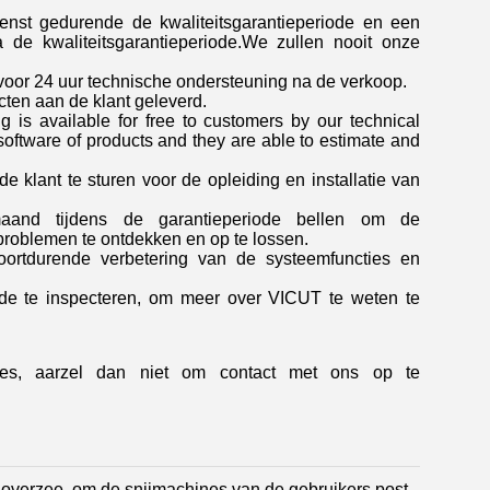
dienst gedurende de kwaliteitsgarantieperiode en een
 de kwaliteitsgarantieperiode.We zullen nooit onze
voor 24 uur technische ondersteuning na de verkoop.
en aan de klant geleverd.
g is available for free to customers by our technical
software of products and they are able to estimate and
e klant te sturen voor de opleiding en installatie van
aand tijdens de garantieperiode bellen om de
problemen te ontdekken en op te lossen.
oortdurende verbetering van de systeemfuncties en
ijde te inspecteren, om meer over VICUT te weten te
ines, aarzel dan niet om contact met ons op te
 overzee, om de snijmachines van de gebruikers post-