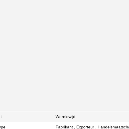
t:
Wereldwijd
ype:
Fabrikant , Exporteur , Handelsmaatscha