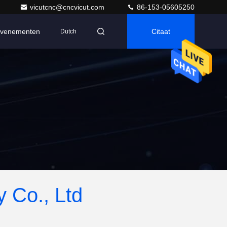
vicutcnc@cncvicut.com
86-153-05605250
venementen
Citaat
Dutch
 Co., Ltd