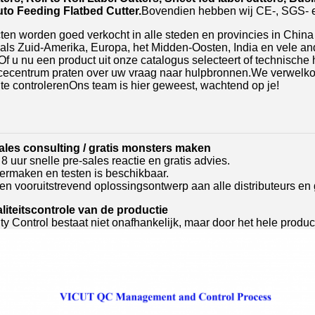
uto Feeding Flatbed Cutter.
Bovendien hebben wij CE-, SGS- en
en worden goed verkocht in alle steden en provincies in China
zoals Zuid-Amerika, Europa, het Midden-Oosten, India en vel
Of u nu een product uit onze catalogus selecteert of technische
icecentrum praten over uw vraag naar hulpbronnen.We verwelko
n te controlerenOns team is hier geweest, wachtend op je!
sales consulting / gratis monsters maken
8 uur snelle pre-sales reactie en gratis advies.
ermaken en testen is beschikbaar.
en vooruitstrevend oplossingsontwerp aan alle distributeurs en 
liteitscontrole van de productie
y Control bestaat niet onafhankelijk, maar door het hele produ