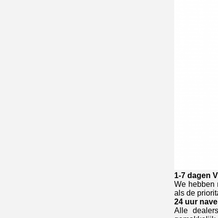
1-7 dagen V
We hebben m
als de priori
24 uur nav
Alle dealer