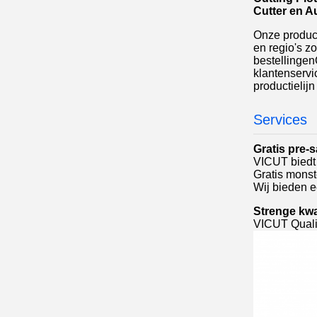
Cutter en A
Onze product
en regio's 
bestellingen
klantenserv
productielij
Services
Gratis pre-
VICUT biedt 
Gratis monst
Wij bieden e
Strenge kwa
VICUT Qualit