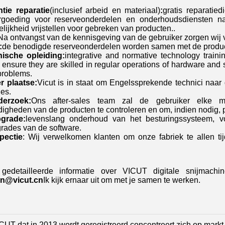
ntie reparatie
(inclusief arbeid en materiaal)
:
gratis reparatie
ergoeding voor reserveonderdelen en onderhoudsdiensten na
lijkheid vrijstellen voor gebreken van producten..
Na ontvangst van de kennisgeving van de gebruiker zorgen wij 
:
de benodigde reserveonderdelen worden samen met de product
nische opleiding:
integrative and normative technology trainin
 ensure they are skilled in regular operations of hardware and 
problems.
r plaatse:
Vicut is in staat om Engelssprekende technici naar d
es.
derzoek:
Ons after-sales team zal de gebruiker elke m
gheden van de producten te controleren en om, indien nodig, 
pgrade:
levenslang onderhoud van het besturingssysteem, v
rades van de software.
pectie
: Wij verwelkomen klanten om onze fabriek te allen t
gedetailleerde informatie over VICUT digitale snijmach
en@vicut.cn
Ik kijk ernaar uit om met je samen te werken.
UT dat in 2013 wordt geregistreerd concentreert zich op markt