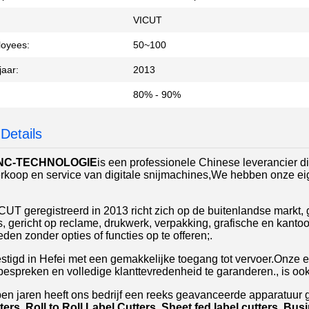
VICUT
loyees:
50~100
jaar:
2013
80% - 90%
Details
CNC-TECHNOLOGIE
is een professionele Chinese leverancier d
erkoop en service van digitale snijmachines,We hebben onze eige
UT geregistreerd in 2013 richt zich op de buitenlandse markt, g
, gericht op reclame, drukwerk, verpakking, grafische en kanto
den zonder opties of functies op te offeren;.
stigd in Hefei met een gemakkelijke toegang tot vervoer.Onze 
 bespreken en volledige klanttevredenheid te garanderen., is ook
pen jaren heeft ons bedrijf een reeks geavanceerde apparatuur
ters, Roll to Roll Label Cutters, Sheet fed label cutters, Bu