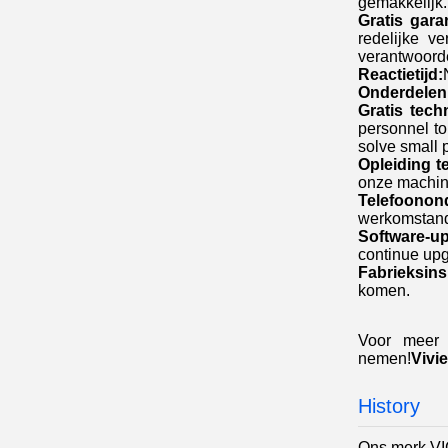
gemakkelijk.
Gratis gara
redelijke v
verantwoorde
Reactietijd:
Onderdelen
Gratis tech
personnel to
solve small 
Opleiding te
onze machin
Telefoonon
werkomstandi
Software-u
continue upg
Fabrieksins
komen.
Voor meer 
nemen!
Vivi
History
Ons merk VIC