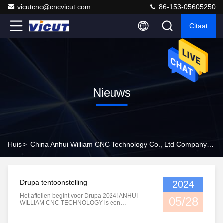
vicutcnc@cncvicut.com
86-153-05605250
Citaat
Nieuws
Huis
>
China Anhui William CNC Technology Co., Ltd Company News
Drupa tentoonstelling
2024
Het aftellen begint voor Drupa 2024! ANHUI
05/28
WILLIAM CNC TECHNOLOGY is een
professionele Chinese leverancier die zich
bezighoudt met het onderzoek, de ontwikkeling,