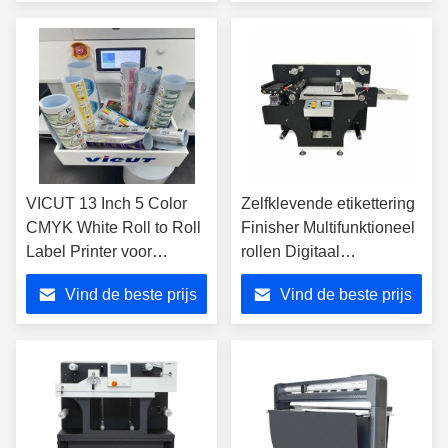
140
VICUT 13 Inch 5 Color
Zelfklevende etikettering
CMYK White Roll to Roll
Finisher Multifunktioneel
Label Printer voor
rollen Digitaal
commerciële
etiketteringspapier
Vind de beste prijs
Vind de beste prijs
toepassingen
snijmachine