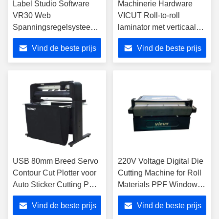
Label Studio Software
Machinerie Hardware
VR30 Web
VICUT Roll-to-roll
Spanningsregelsysteem
laminator met verticaal
voor Digitale Roll Label
snij systeem BOPP PVC
Vind de beste prijs
Vind de beste prijs
Finisher
CPP roll film laminator
USB 80mm Breed Servo
220V Voltage Digital Die
Contour Cut Plotter voor
Cutting Machine for Roll
Auto Sticker Cutting PPF
Materials PPF Window
Plotter Vinyl Cutter
Tint Flatbed Cutter
Vind de beste prijs
Vind de beste prijs
Plotter Machine GR8000-
VFR1612