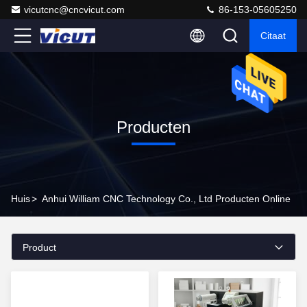
vicutcnc@cncvicut.com
86-153-05605250
Citaat
Producten
Huis
>
Anhui William CNC Technology Co., Ltd Producten Online
Product