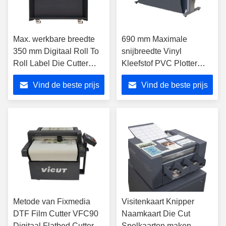
Max. werkbare breedte
690 mm Maximale
350 mm Digitaal Roll To
snijbreedte Vinyl
Roll Label Die Cutter
Kleefstof PVC Plotter
Finisher voor afwerking
Snijrol voor advertenties
Vind de beste prijs
Vind de beste prijs
GR8000-80
Metode van Fixmedia
Visitenkaart Knipper
DTF Film Cutter VFC90
Naamkaart Die Cut
Digitaal Flatbed Cutter
Spelkaarten maken