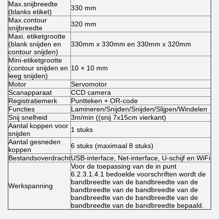
Max.snijbreedte
330 mm
(blanks etiket)
Max.contour
320 mm
snijbreedte
Maxi. etiketgrootte
(blank snijden en
330mm x 330mm en 330mm x 320mm
contour snijden)
Mini-etiketgrootte
(contour snijden en
10 × 10 mm
leeg snijden)
Motor
Servomotor
Scanapparaat
CCD camera
Registratiemerk
Puntteken + OR-code
Functies
Lamineren/Snijden/Snijden/Slijpen/Windelen
Snij snelheid
3m/min ((snij 7x15cm vierkant)
Aantal koppen voor
1 stuks
snijden
Aantal gesneden
6 stuks (maximaal 8 stuks)
koppen
Bestandsoverdracht
USB-interface, Net-interface, U-schijf en WiFi
Voor de toepassing van de in punt
6.2.3.1.4.1 bedoelde voorschriften wordt de
bandbreedte van de bandbreedte van de
Werkspanning
bandbreedte van de bandbreedte van de
bandbreedte van de bandbreedte van de
bandbreedte van de bandbreedte bepaald.