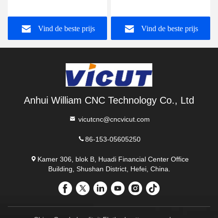
lamineren en
rotorlabelsnijmachine met
automatische digitale roll
laminator en slitter
Vind de beste prijs
Vind de beste prijs
die cut
Anhui William CNC Technology Co., Ltd
vicutcnc@cncvicut.com
86-153-05605250
Kamer 306, blok B, Huadi Financial Center Office
Building, Shushan District, Hefei, China.