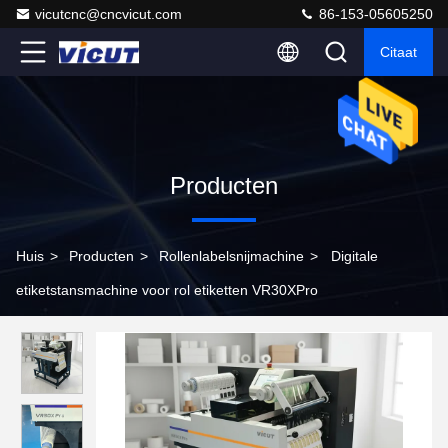
vicutcnc@cncvicut.com
86-153-05605250
Citaat
Producten
Huis
>
Producten
>
Rollenlabelsnijmachine
>
Digitale
etiketstansmachine voor rol etiketten VR30XPro