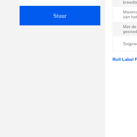
breedt
Maxima
Stuur
van het
Met de
gesned
Snijpre
Roll Label 