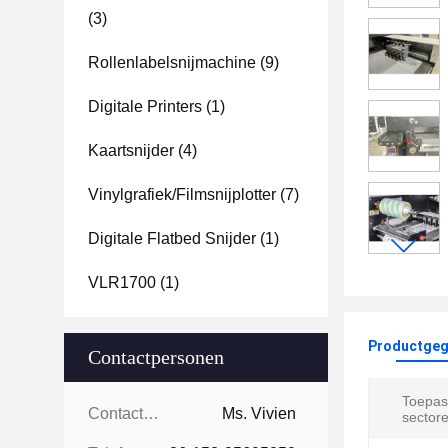
(3)
Rollenlabelsnijmachine
(9)
Digitale Printers
(1)
Kaartsnijder
(4)
Vinylgrafiek/filmsnijplotter
(7)
Digitale Flatbed Snijder
(1)
VLR1700
(1)
Productgeg
Contactpersonen
Toepass
Contactpersonen:
Ms. Vivien
sectore