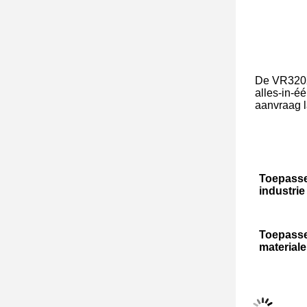
De VR320X 
alles-in-é
aanvraag l
Toepasse
industrie
Toepasse
material