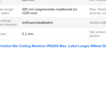
e:
le lengte
400 mm (segmentatie-snijdbereik tot
Max. Matri
 etiket:
1200 mm)
scherpe sn
 matras
wolfraamstaalbladen
Aantal sni
en messen:
Het scheur
cisie:
0.1 mm
bladen:
Finisher Die Cutting Machine VR320X Max. Label Lengte 400mm Dig