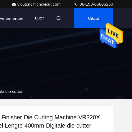
vicutcnc@cncvicut.com
86-153-05605250
venementen
Citaat
Dutch
e die cutter
l Finisher Die Cutting Machine VR320X
l Lengte 400mm Digitale die cutter