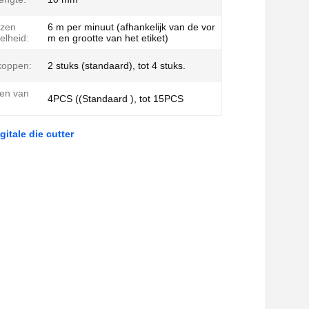
jzen
6 m per minuut (afhankelijk van de vor
elheid:
m en grootte van het etiket)
jkoppen:
2 stuks (standaard), tot 4 stuks.
en van
4PCS ((Standaard ), tot 15PCS
itale die cutter