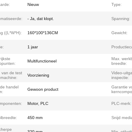
arde:
Nieuw
Type:
matiseerde:
- Ja, dat klopt.
Spanning:
ng ((L*W*H):
160*100*136CM
Gewicht:
e:
1 jaar
Productieca
ijkste
Max. werk
Multifunctioneel
ppunten:
breedte:
 van de test
Video-uitg
Voorziening
 machine:
inspectie:
 de handel
Garantie v
Gewoon product
n:
kerncompo
mponenten:
Motor, PLC
PLC-merk:
lbreedte:
450 mm
Snijd medi
cherpe
320 mm
Min. etiket