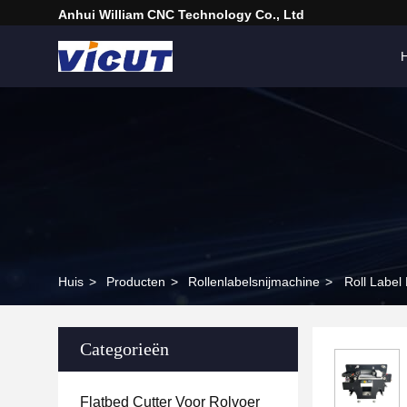
Anhui William CNC Technology Co., Ltd
H
Huis
>
Producten
>
Rollenlabelsnijmachine
>
Roll Label
Categorieën
Flatbed Cutter Voor Rolvoer