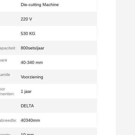
Die-cutting Machine
220 V
530 KG
paciteit:
800sets/jaar
bare
40-340 mm
aande
Voorziening
oor
1 jaar
nenten:
DELTA
abreedte:
40340mm
lengte:
10 mm