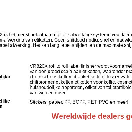
is het meest betaalbare digitale afwerkingssysteem voor kleine
én-afwerking van etiketten. Geen snijdood nodig, snel en nauwkeu
abel afwerking. Het kan lang label snijden, en de maximale snij
VR320X roll to roll label finisher wordt voornamel
van een breed scala aan etiketten, waaronder blan
lijke
chemische etiketten, dranketiketten, flessenwater
chilibronnenetiketten,etiketten voor koffie, cosmet
huishoudelijke apparaten, etiket van toiletartikel
van wijn en meer.
lijke
Stickers, papier, PP, BOPP, PET, PVC en meer!
en
Wereldwijde dealers g