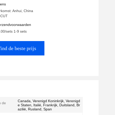
vens
rkomst: Anhui, China
ICUT
verzendvoorwaarden
.00/sets 1-9 sets
ind de beste prijs
Canada, Verenigd Koninkrijk, Verenigd
n de
e Staten, Italië, Frankrijk, Duitsland, Br
azilië, Rusland, Span