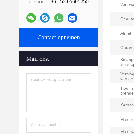
Telefoon:
86-153-05605250
Voorwa
Geauto
Afmeti
Contact opnemen
Garanti
Mail ons.
Belangr
verkoo
Verslag
van de
Tipe in
brenge
Kernco
Max. ro
Max. s