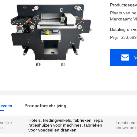
Productgege
Plaats van he
Merknaam: V
Betaling en 
Prijs: $33,689
V
evens
Productbeschrijving
Hotels, kledingwinkels, fabrieken, repa
elijke
Locatie va
ratieshuizen voor machines, fabrieken
n:
showroom:
voor voedsel en dranken