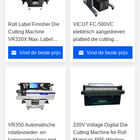
Roll Label Finisher Die
VICUT FC-500VC
Cutting Machine
elektrisch aangedreven
VR320X Max. Label
platbed die cutting
Lengte 400mm Digitale
machine
Vind de beste prijs
Vind de beste prijs
die cutter
VR350 Automatische
220V Voltage Digital Die
rotatievoeder- en
Cutting Machine for Roll
lamineermachine met
Materials PPF Window