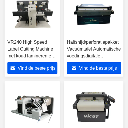
VR240 High Speed
Halfsnijd/perforatiepakket
Label Cutting Machine
Vacuümtafel Automatische
met koud lamineren en
voedingsdigitale
automatische digitale
snijmachine voor
Vind de beste prijs
Vind de beste prijs
roll die cut
verkeersborden
Reflectieve films
SnijmachineVFR1325