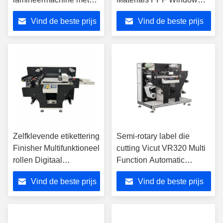
DELTA PLC-besturing
Tint Flatbed Cutter
Vind de beste prijs
Vind de beste prijs
VFR1612
Zelfklevende etikettering
Semi-rotary label die
Finisher Multifunktioneel
cutting Vicut VR320 Multi
rollen Digitaal
Function Automatic
etiketteringspapier
Machine met slitter
Vind de beste prijs
Vind de beste prijs
snijmachine