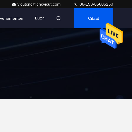
vicutcnc@cncvicut.com
86-153-05605250
venementen
Citaat
Dutch