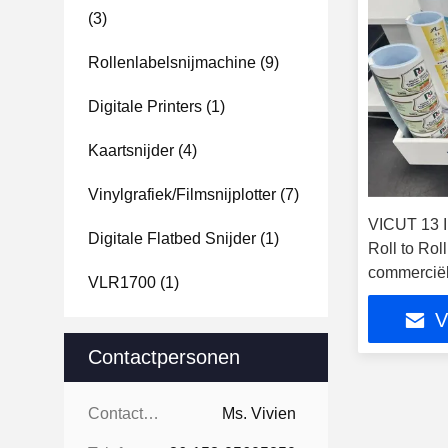
(3)
Rollenlabelsnijmachine
(9)
Digitale Printers
(1)
Kaartsnijder
(4)
Vinylgrafiek/filmsnijplotter
(7)
VICUT 13 
Digitale Flatbed Snijder
(1)
Roll to Rol
commerciël
VLR1700
(1)
V
Contactpersonen
Contactpersonen:
Ms. Vivien