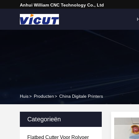
Anhui William CNC Technology Co., Ltd
H
Huis
>
Producten
>
China Digitale Printers
Categorieën
Flatbed Cutter Voor Rolvoer