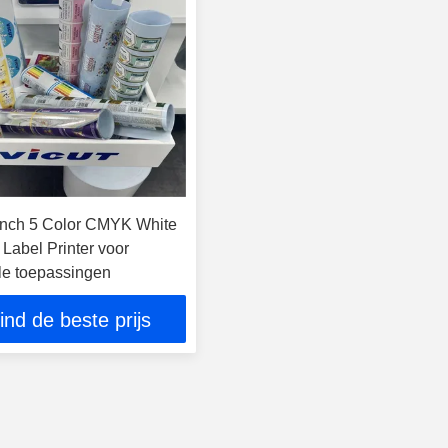
Inch 5 Color CMYK White
l Label Printer voor
e toepassingen
ind de beste prijs