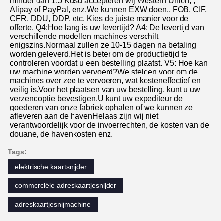
minder dan 1,5 Kusd accepteren wij Western Union, , 
Alipay of PayPal, enz.We kunnen EXW doen., FOB, CIF, 
CFR, DDU, DDP, etc. Kies de juiste manier voor de 
offerte. Q4:Hoe lang is uw levertijd? A4: De levertijd van 
verschillende modellen machines verschilt 
enigszins.Normaal zullen ze 10-15 dagen na betaling 
worden geleverd.Het is beter om de productietijd te 
controleren voordat u een bestelling plaatst. V5: Hoe kan 
uw machine worden vervoerd?We stelden voor om de 
machines over zee te vervoeren, wat kosteneffectief en 
veilig is.Voor het plaatsen van uw bestelling, kunt u uw 
verzendoptie bevestigen.U kunt uw expediteur de 
goederen van onze fabriek ophalen of we kunnen ze 
afleveren aan de havenHelaas zijn wij niet 
verantwoordelijk voor de invoerrechten, de kosten van de 
douane, de havenkosten enz.
Tags:
elektrische kaartsnijder
commerciële adreskaartjesnijder
adreskaartjesnijmachine