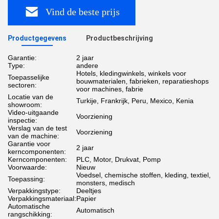
Vind de beste prijs
Productgegevens
Productbeschrijving
Garantie:
2 jaar
Type:
andere
Hotels, kledingwinkels, winkels voor
Toepasselijke
bouwmaterialen, fabrieken, reparatieshops
sectoren:
voor machines, fabrie
Locatie van de
Turkije, Frankrijk, Peru, Mexico, Kenia
showroom:
Video-uitgaande
Voorziening
inspectie:
Verslag van de test
Voorziening
van de machine:
Garantie voor
2 jaar
kerncomponenten:
Kerncomponenten:
PLC, Motor, Drukvat, Pomp
Voorwaarde:
Nieuw
Voedsel, chemische stoffen, kleding, textiel,
Toepassing:
monsters, medisch
Verpakkingstype:
Deeltjes
Verpakkingsmateriaal:
Papier
Automatische
Automatisch
rangschikking: