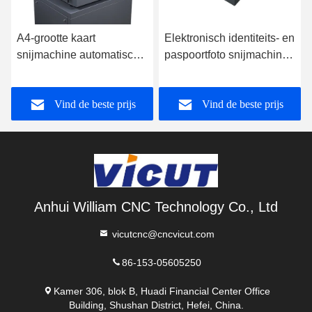
A4-grootte kaart
Elektronisch identiteits- en
snijmachine automatisch
paspoortfoto snijmachine
en ideaal voor de
met GIPENG PLC
productie van
Visitenkaarten
Vind de beste prijs
Vind de beste prijs
groetkaarten CC-330
snijmachine 10s Snij
snelheid PC-220
Anhui William CNC Technology Co., Ltd
vicutcnc@cncvicut.com
86-153-05605250
Kamer 306, blok B, Huadi Financial Center Office
Building, Shushan District, Hefei, China.