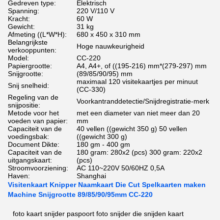
Gedreven type:
Elektrisch
Spanning:
220 V/110 V
Kracht:
60 W
Gewicht:
31 kg
Afmeting ((L*W*H):
680 x 450 x 310 mm
Belangrijkste
Hoge nauwkeurigheid
verkooppunten:
Model:
CC-220
Papiergrootte:
A4, A4+, of ((195-216) mm*(279-297) mm
Snijgrootte:
(89/85/90/95) mm
maximaal 120 visitekaartjes per minuut
Snij snelheid:
(CC-330)
Regeling van de
Voorkantranddetectie/Snijdregistratie-merk
snijpositie:
Metode voor het
met een diameter van niet meer dan 20
voeden van papier:
mm
Capaciteit van de
40 vellen ((gewicht 350 g) 50 vellen
voedingsbak:
((gewicht 300 g)
Document Dikte:
180 gm - 400 gm
Capaciteit van de
180 gram: 280x2 (pcs) 300 gram: 220x2
uitgangskaart:
(pcs)
Stroomvoorziening:
AC 110~220V 50/60HZ 0,5A
Haven:
Shanghai
Visitenkaart Knipper Naamkaart Die Cut Spelkaarten maken
Machine Snijgrootte 89/85/90/95mm CC-220
foto kaart snijder paspoort foto snijder die snijden kaart