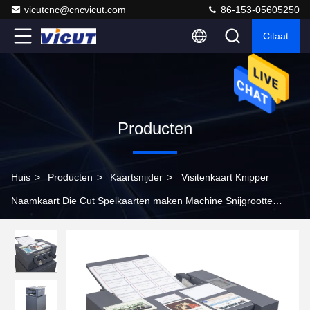
vicutcnc@cncvicut.com
86-153-05605250
Citaat
Producten
Huis
>
Producten
>
Kaartsnijder
>
Visitenkaart Knipper
Naamkaart Die Cut Spelkaarten maken Machine Snijgrootte
89/85/90/95mm CC-220