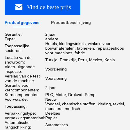
Vind de beste prijs
Productgegevens
Productbeschrijving
Garantie:
2 jaar
Type:
andere
Hotels, kledingwinkels, winkels voor
Toepasselijke
bouwmaterialen, fabrieken, reparatieshops
sectoren:
voor machines, fabrie
Locatie van de
Turkije, Frankrijk, Peru, Mexico, Kenia
showroom:
Video-uitgaande
Voorziening
inspectie:
Verslag van de test
Voorziening
van de machine:
Garantie voor
2 jaar
kerncomponenten:
Kerncomponenten:
PLC, Motor, Drukvat, Pomp
Voorwaarde:
Nieuw
Voedsel, chemische stoffen, kleding, textiel,
Toepassing:
monsters, medisch
Verpakkingstype:
Deeltjes
Verpakkingsmateriaal:
Papier
Automatische
Automatisch
rangschikking: