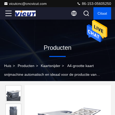
vicutcnc@cncvicut.com
86-153-05605250
Citaat
Producten
Huis
>
Producten
>
Kaartsnijder
>
A4-grootte kaart
snijmachine automatisch en ideaal voor de productie van
groetkaarten CC-330