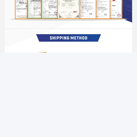
FAQ V1: Hoe kan ik uw distributeur worden? A1: We 
hebben een perfect trainingsproces voor distributeurs. 
Neem contact op met onze verkoopmanager om de 
details te bespreken. V2: Welke betalingsvoorwaarden 
accepteer je? A2:We geven de voorkeur aan TT voor alle 
bestellingenVoor een bedrag van meer dan 20K US 
Dollars accepteren wij L/C op zicht; voor een bedrag van 