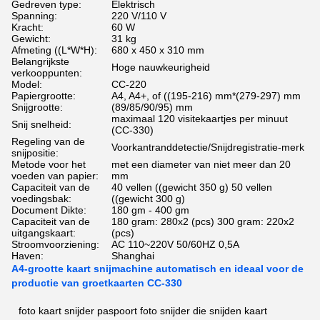
Gedreven type:
Elektrisch
Spanning:
220 V/110 V
Kracht:
60 W
Gewicht:
31 kg
Afmeting ((L*W*H):
680 x 450 x 310 mm
Belangrijkste
Hoge nauwkeurigheid
verkooppunten:
Model:
CC-220
Papiergrootte:
A4, A4+, of ((195-216) mm*(279-297) mm
Snijgrootte:
(89/85/90/95) mm
maximaal 120 visitekaartjes per minuut
Snij snelheid:
(CC-330)
Regeling van de
Voorkantranddetectie/Snijdregistratie-merk
snijpositie:
Metode voor het
met een diameter van niet meer dan 20
voeden van papier:
mm
Capaciteit van de
40 vellen ((gewicht 350 g) 50 vellen
voedingsbak:
((gewicht 300 g)
Document Dikte:
180 gm - 400 gm
Capaciteit van de
180 gram: 280x2 (pcs) 300 gram: 220x2
uitgangskaart:
(pcs)
Stroomvoorziening:
AC 110~220V 50/60HZ 0,5A
Haven:
Shanghai
A4-grootte kaart snijmachine automatisch en ideaal voor de
productie van groetkaarten CC-330
foto kaart snijder paspoort foto snijder die snijden kaart