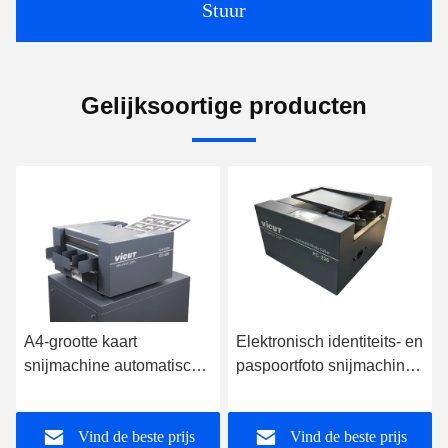
Stuur
Gelijksoortige producten
A4-grootte kaart
Elektronisch identiteits- en
snijmachine automatisch
paspoortfoto snijmachine
en ideaal voor de
met GIPENG PLC
productie van
Visitenkaarten
Vind de beste prijs
Vind de beste prijs
groetkaarten CC-330
snijmachine 10s Snij