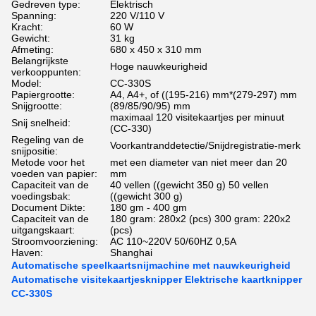
Gedreven type:
Elektrisch
Spanning:
220 V/110 V
Kracht:
60 W
Gewicht:
31 kg
Afmeting:
680 x 450 x 310 mm
Belangrijkste
Hoge nauwkeurigheid
verkooppunten:
Model:
CC-330S
Papiergrootte:
A4, A4+, of ((195-216) mm*(279-297) mm
Snijgrootte:
(89/85/90/95) mm
maximaal 120 visitekaartjes per minuut
Snij snelheid:
(CC-330)
Regeling van de
Voorkantranddetectie/Snijdregistratie-merk
snijpositie:
Metode voor het
met een diameter van niet meer dan 20
voeden van papier:
mm
Capaciteit van de
40 vellen ((gewicht 350 g) 50 vellen
voedingsbak:
((gewicht 300 g)
Document Dikte:
180 gm - 400 gm
Capaciteit van de
180 gram: 280x2 (pcs) 300 gram: 220x2
uitgangskaart:
(pcs)
Stroomvoorziening:
AC 110~220V 50/60HZ 0,5A
Haven:
Shanghai
Automatische speelkaartsnijmachine met nauwkeurigheid
Automatische visitekaartjesknipper Elektrische kaartknipper
CC-330S