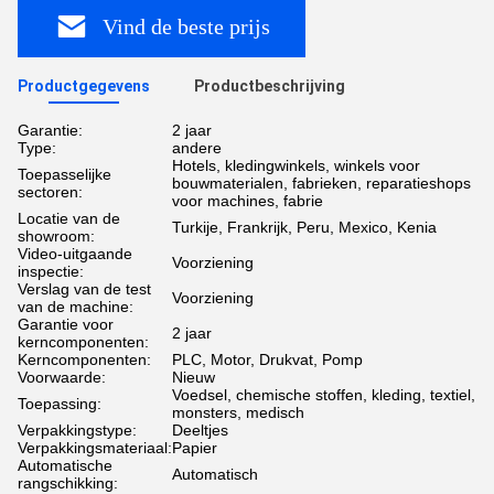
Vind de beste prijs
Productgegevens
Productbeschrijving
Garantie:
2 jaar
Type:
andere
Hotels, kledingwinkels, winkels voor
Toepasselijke
bouwmaterialen, fabrieken, reparatieshops
sectoren:
voor machines, fabrie
Locatie van de
Turkije, Frankrijk, Peru, Mexico, Kenia
showroom:
Video-uitgaande
Voorziening
inspectie:
Verslag van de test
Voorziening
van de machine:
Garantie voor
2 jaar
kerncomponenten:
Kerncomponenten:
PLC, Motor, Drukvat, Pomp
Voorwaarde:
Nieuw
Voedsel, chemische stoffen, kleding, textiel,
Toepassing:
monsters, medisch
Verpakkingstype:
Deeltjes
Verpakkingsmateriaal:
Papier
Automatische
Automatisch
rangschikking: