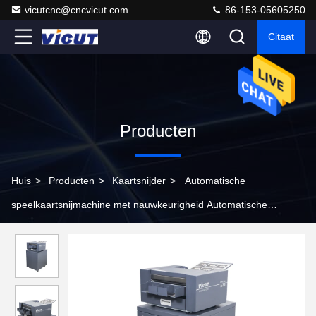
vicutcnc@cncvicut.com
86-153-05605250
Citaat
Producten
Huis
>
Producten
>
Kaartsnijder
>
Automatische
speelkaartsnijmachine met nauwkeurigheid Automatische
visitekaartjesknipper Elektrische kaartknipper CC-330S