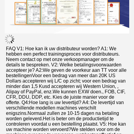
FAQ V1: Hoe kan ik uw distributeur worden? A1: We 
hebben een perfect trainingsproces voor distributeurs. 
Neem contact op met onze verkoopmanager om de 
details te bespreken. V2: Welke betalingsvoorwaarden 
accepteer je? A2:We geven de voorkeur aan TT voor alle 
bestellingenVoor een bedrag van meer dan 20K US 
Dollars accepteren wij L/C op zicht; voor een bedrag van 
minder dan 1,5 Kusd accepteren wij Western Union, , 
Alipay of PayPal, enz.We kunnen EXW doen., FOB, CIF, 
CFR, DDU, DDP, etc. Kies de juiste manier voor de 
offerte. Q4:Hoe lang is uw levertijd? A4: De levertijd van 
verschillende modellen machines verschilt 
enigszins.Normaal zullen ze 10-15 dagen na betaling 
worden geleverd.Het is beter om de productietijd te 
controleren voordat u een bestelling plaatst. V5: Hoe kan 
uw machine worden vervoerd?We stelden voor om de 