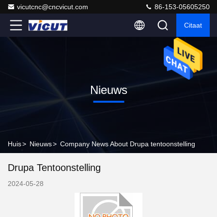
vicutcnc@cncvicut.com
86-153-05605250
Citaat
Nieuws
Huis
>
Nieuws
>
Company News About Drupa tentoonstelling
Drupa Tentoonstelling
2024-05-28