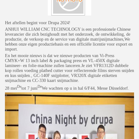
Het aftellen begint voor Drupa 2024!
ANHUI WILLIAM CNC TECHNOLOGY is een professionele Chinese
leverancier die zich bezighoudt met het onderzoek, de ontwikkeling, de
productie, de verkoop en de service van digitale matrijsnijmachines,We
hebben onze eigen productiebasis en een officiële licentie voor export en
import.
En het mooie nieuws is dat we nieuwe producten van Vi-Press
CMYK+W 13 inch label & packaging press en VL-450X digitale
lamineer- en folie-machine zullen lanceren.Je ziet VFR1312D dubbele
kop rollen voeding platbed cutter voor reflecterende films sterven snijden
en kus snijden., GC-140F snijplotter, VR320X digitale etiketten
snijmachine en CC-330 kaart snijmachine.
De
De
28 mei
tot 7 juni
We wachten op u in hal 6/F44, Messe Düsseldorf.